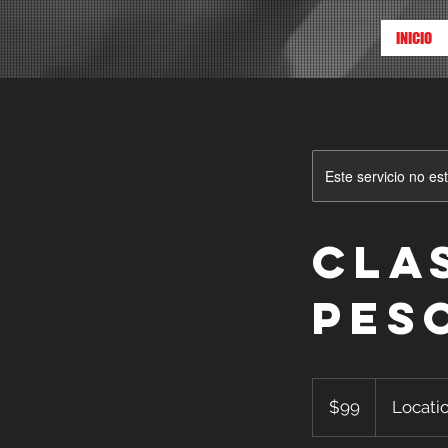
INICIO
Este servicio no e
Cla
pes
99
dólares
$99
Locatio
estadounidenses